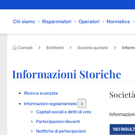
Skip to Main Content
Chi siamo
Risparmiatori
Operatori
Normativa
Consob
Emittenti
Società quotate
Inform
Informazioni Storiche
Società
Ricerca avanzata
Informazioni regolamentate
Capitali sociali e diritti di voto
Informazioni
Partecipazioni rilevanti
160 RISULT
Notifiche di partecipazioni