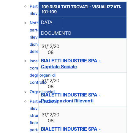
Partecipazioni
109 RISULTATI TROVATI - VISUALIZZATI:
101-109
rilevanti
DATA
Notifiche di
partecipazioni
DOCUMENTO
rilevanti e
dichiarazioni
31/12/20
delle intenzioni
08
BIALETTI INDUSTRIE SPA -
Incarichi dei
Capitale Sociale
componenti
degli organi di
31/12/20
controllo
08
Organi sociali
BIALETTI INDUSTRIE SPA -
Partecipazioni Rilevanti
Partecipazioni
rilevanti in
31/12/20
strumenti
08
finanziari e
BIALETTI INDUSTRIE SPA -
partecipazioni