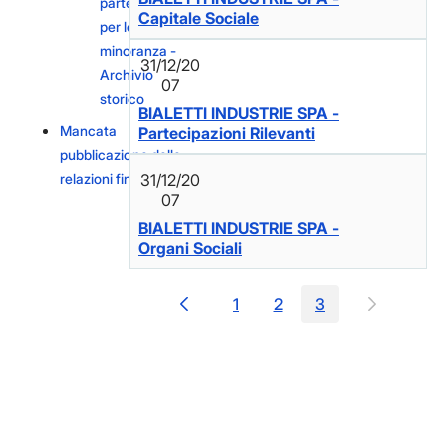
partecipazione
Capitale Sociale
per le liste di
minoranza -
31/12/20
Archivio
07
storico
BIALETTI INDUSTRIE SPA -
Mancata
Partecipazioni Rilevanti
pubblicazione delle
relazioni finanziarie
31/12/20
07
BIALETTI INDUSTRIE SPA -
Organi Sociali
1
2
3
Pagina
Pagina
Pagina
Facebook
Facebook
Instagram
Instagram