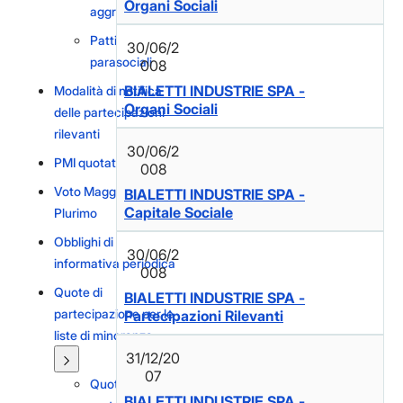
Organi Sociali
aggregate
Patti
30/06/2
parasociali
008
BIALETTI INDUSTRIE SPA -
Modalità di notifica
Organi Sociali
delle partecipazioni
rilevanti
30/06/2
PMI quotate
008
Voto Maggiorato e
BIALETTI INDUSTRIE SPA -
Capitale Sociale
Plurimo
Obblighi di
30/06/2
informativa periodica
008
Quote di
BIALETTI INDUSTRIE SPA -
partecipazione per le
Partecipazioni Rilevanti
liste di minoranza
31/12/20
07
Quote di
BIALETTI INDUSTRIE SPA -