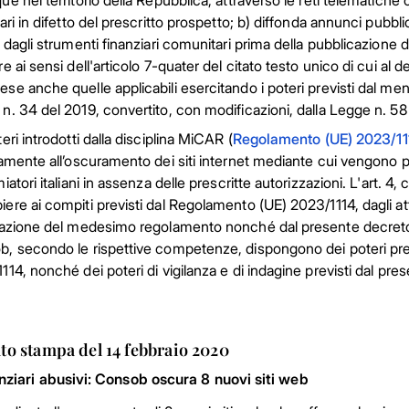
ue nel territorio della Repubblica, attraverso le reti telematiche 
ari in difetto del prescritto prospetto; b) diffonda annunci pubblicit
i dagli strumenti finanziari comunitari prima della pubblicazione
re ai sensi dell'articolo 7-quater del citato testo unico di cui al 
se anche quelle applicabili esercitando i poteri previsti dal m
n. 34 del 2019, convertito, con modificazioni, dalla Legge n. 58
eri introdotti dalla disciplina MiCAR (
Regolamento (UE) 2023/11
vamente all’oscuramento dei siti internet mediante cui vengono pres
miatori italiani in assenza delle prescritte autorizzazioni. L'art. 
ere ai compiti previsti dal Regolamento (UE) 2023/1114, dagli at
uazione del medesimo regolamento nonché dal presente decreto e da
, secondo le rispettive competenze, dispongono dei poteri previ
114, nonché dei poteri di vigilanza e di indagine previsti dal pre
o stampa del 14 febbraio 2020
anziari abusivi: Consob oscura 8 nuovi siti web