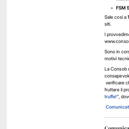
FSM S
Sale così a
siti.
I provvedime
www.consob
Sono in cors
motivi tecni
La Consob ri
consapevole
verificare c
fruttare il 
truffe
!", dov
Comunicat
Comunicat