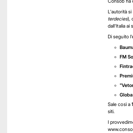
Consob ha or
L'autorità s
terdecies
),
dall'Italia a
Di seguito l'
Baum
FM So
Fintr
Premi
"Veto
Globa
Sale così a
siti.
I provvedime
www.consob