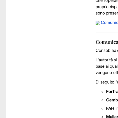
che l'operat
proprio ris
sono present
Comunic
Comunicat
Consob ha or
L'autorità s
base ai quali
vengono offe
Di seguito l'
ForTr
Gembe
FAH I
Mulle