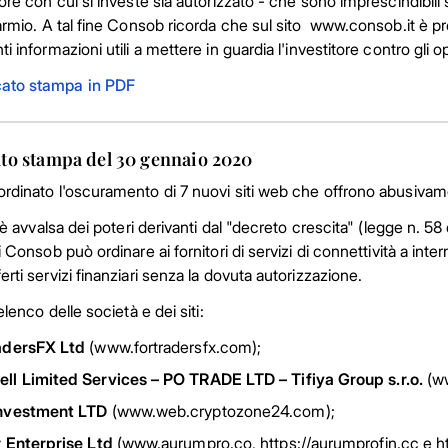
ore con cui si investe sia autorizzato - che sono imprescindibili s
parmio. A tal fine Consob ricorda che sul sito www.consob.it è 
i informazioni utili a mettere in guardia l'investitore contro gli op
ato stampa in PDF
o stampa del 30 gennaio 2020
dinato l'oscuramento di 7 nuovi siti web che offrono abusivamen
i è avvalsa dei poteri derivanti dal "decreto crescita" (legge n. 
 Consob può ordinare ai fornitori di servizi di connettività a interne
rti servizi finanziari senza la dovuta autorizzazione.
elenco delle società e dei siti:
adersFX Ltd
(www.fortradersfx.com);
ll Limited Services – PO TRADE LTD – Tifiya Group s.r.o.
(ww
nvestment LTD
(www.web.cryptozone24.com);
r Enterprise Ltd
(www.aurumpro.co, https://aurumprofin.cc e ht