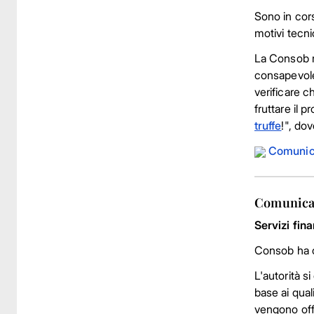
Sono in cors
motivi tecni
La Consob ri
consapevole
verificare c
fruttare il 
truffe
!", dov
Comunic
Comunicat
Servizi fin
Consob ha or
L'autorità s
base ai quali
vengono offe