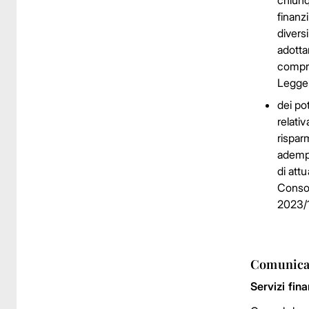
chiunq
finanzi
divers
adotta
compre
Legge 
dei pot
relati
rispar
adempi
di att
Consob
2023/1
Comunicat
Servizi fin