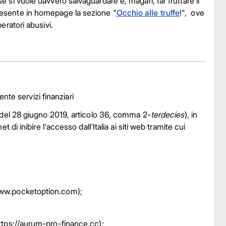
e si vuole davvero salvaguardare e, magari, far fruttare il
presente in homepage la sezione "
Occhio alle truffe
!", ove
eratori abusivi.
te servizi finanziari
58 del 28 giugno 2019, articolo 36, comma 2-
terdecies
), in
t di inibire l'accesso dall'Italia ai siti web tramite cui
w.pocketoption.com);
tps://aurum-pro-finance.cc);