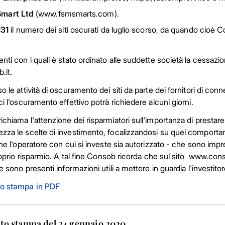
mart Ltd
(www.fsmsmarts.com).
131
il numero dei siti oscurati da luglio scorso, da quando cioè C
nti con i quali è stato ordinato alle suddette società la cessazion
.it.
o le attività di oscuramento dei siti da parte dei fornitori di conn
ci l'oscuramento effettivo potrà richiedere alcuni giorni.
chiama l'attenzione dei risparmiatori sull'importanza di prestare
zza le scelte di investimento, focalizzandosi su quei compo
he l'operatore con cui si investe sia autorizzato - che sono impre
proprio risparmio. A tal fine Consob ricorda che sul sito www.co
e sono presenti informazioni utili a mettere in guardia l'investitor
o stampa in PDF
o stampa del 24 gennaio 2020