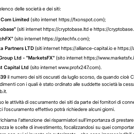
elenco delle società e dei siti:
 Com Limited
(sito internet https://fxonspot.com);
tobase"
(siti internet https://cryptobase.ltd e https://cryptobase.l
echFX"
(sito internet https://gotechfx.com);
ka Partners LTD
(siti internet https://alliance-capital.io e https:/
roup Ltd - "MarketsFX"
(sito internet https://www.marketsfx.i
t Capital Ltd
(sito internet www.profx247.com).
139
il numero dei siti oscurati da luglio scorso, da quando cioè 
vedimenti con i quali è stato ordinato alle suddette società la cess
.it.
o le attività di oscuramento dei siti da parte dei fornitori di conn
ci l'oscuramento effettivo potrà richiedere alcuni giorni.
chiama l'attenzione dei risparmiatori sull'importanza di prestare
zza le scelte di investimento, focalizzandosi su quei comport