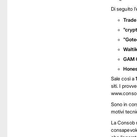
Di seguito l'
Trade
"cryp
"Got
Walti
GAM G
Hones
Sale così a
siti. I prov
www.consob
Sono in cors
motivi tecni
La Consob ri
consapevole