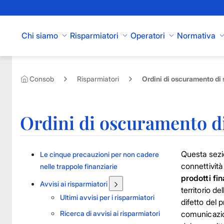
Skip to Main Content
Chi siamo
Risparmiatori
Operatori
Normativa
Consob
Risparmiatori
Ordini di oscuramento di s
Ordini di oscuramento di 
Questa sezio
Le cinque precauzioni per non cadere
connettività
nelle trappole finanziarie
prodotti fin
Avvisi ai risparmiatori
territorio de
Ultimi avvisi per i risparmiatori
difetto del 
Ricerca di avvisi ai risparmiatori
comunicazion