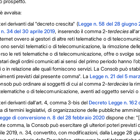
to prospetto.
 è avvalsa:
eri derivanti dal "decreto crescita" (
Legge n. 58 del 28 giugno 
n. 34 del 30 aprile 2019
, inserendo il comma 2-
terdecies
all'a
nternet ovvero ai gestori di altre reti telematiche o di telecomuni
cono servizi telematici o di telecomunicazione, la rimozione delle 
erso le reti telematiche o di telecomunicazione, offre o svolge serv
tari degli ordini comunicati ai sensi del primo periodo hanno l'obbl
i o in relazione alle quali forniscono servizi. La Consob può stabi
menti previsti dal presente comma". La
Legge n. 21 del 5 mar
nsob può ordinare ai soggetti di cui al comma 2-
terdecies
la ri
i telematiche o di telecomunicazione, aventi ad oggetto servizi o at
teri derivanti dall'art. 4, comma 3-bis del
Decreto Legge n. 162
a di termini legislativi, di organizzazione delle pubbliche ammini
egge di conversione n. 8 del 28 febbraio 2020
dispone che: "[
te comma, la Consob può esercitare gli ulteriori poteri previsti
ile 2019, n. 34, convertito, con modificazioni, dalla Legge 28 giug