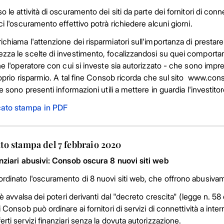
o le attività di oscuramento dei siti da parte dei fornitori di conn
ci l'oscuramento effettivo potrà richiedere alcuni giorni.
chiama l'attenzione dei risparmiatori sull'importanza di prestare
zza le scelte di investimento, focalizzandosi su quei compo
he l'operatore con cui si investe sia autorizzato - che sono impre
proprio risparmio. A tal fine Consob ricorda che sul sito www.co
e sono presenti informazioni utili a mettere in guardia l'investitor
ato stampa in PDF
o stampa del 7 febbraio 2020
anziari abusivi: Consob oscura 8 nuovi siti web
dinato l'oscuramento di 8 nuovi siti web, che offrono abusivame
i è avvalsa dei poteri derivanti dal "decreto crescita" (legge n. 
 Consob può ordinare ai fornitori di servizi di connettività a interne
rti servizi finanziari senza la dovuta autorizzazione.