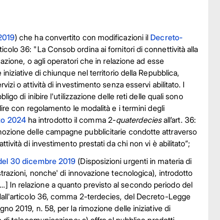
2019
) che ha convertito con modificazioni il
Decreto-
rticolo 36: "La Consob ordina ai fornitori di connettività alla
cazione, o agli operatori che in relazione ad esse
iniziative di chiunque nel territorio della Repubblica,
izi o attività di investimento senza esservi abilitato. I
igo di inibire l'utilizzazione delle reti delle quali sono
lire con regolamento le modalità e i termini degli
zo 2024
ha introdotto il comma 2-
quaterdecies
all’art. 36:
mozione delle campagne pubblicitarie condotte attraverso
tività di investimento prestati da chi non vi è abilitato”;
 del 30 dicembre 2019
(Disposizioni urgenti in materia di
strazioni, nonche' di innovazione tecnologica), introdotto
…] In relazione a quanto previsto al secondo periodo del
 dall'articolo 36, comma 2-terdecies, del Decreto-Legge
no 2019, n. 58, per la rimozione delle iniziative di