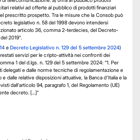
o di telecomunicazione: a) offra al pubblico prodotti
ari relativi ad offerte al pubblico di prodotti finanziari
 del prescritto prospetto. Tra le misure che la Consob può
decreto legislativo n. 58 del 1998 devono intendersi
enzionato articolo 36, comma 2-terdecies, del Decreto-
 del 2019".
14
e
Decreto Legislativo n. 129 del 5 settembre 2024
)
tati servizi per le cripto-attività nei confronti dei
4, comma 1 del d.lgs. n. 129 del 5 settembre 2024: “1. Per
ti delegati e dalle norme tecniche di regolamentazione e
lle relative disposizioni attuative, la Banca d'Italia e la
sti dall'articolo 94, paragrafo 1, del Regolamento (UE)
sente decreto. […]”