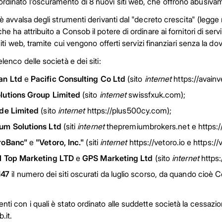
dinato l'oscuramento di 8 nuovi siti web, che offrono abusivame
i è avvalsa degli strumenti derivanti dal "decreto crescita" (leg
 che ha attribuito a Consob il potere di ordinare ai fornitori di serv
i siti web, tramite cui vengono offerti servizi finanziari senza la d
elenco delle società e dei siti:
an Ltd
e
Pacific Consulting Co Ltd
(sito
internet
https://avain
lutions Group Limited
(sito
internet
swissfxuk.com);
ade Limited
(sito
internet
https://plus500cy.com);
um Solutions Ltd
(siti
internet
thepremiumbrokers.net e https:/
roBanc"
e
"Vetoro, Inc."
(siti
internet
https://vetoro.io e https://
l Top Marketing LTD
e
GPS Marketing Ltd
(sito
internet
https:
147
il numero dei siti oscurati da luglio scorso, da quando cioè C
nti con i quali è stato ordinato alle suddette società la cessazion
.it.