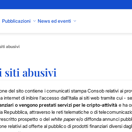
Pubblicazioni
News ed eventi
iti abusivi
siti abusivi
ne del sito contiene i comunicati stampa Consob relativi ai provve
 a internet di inibire l'accesso dall'Italia ai siti web tramite cui
anziari o vengono prestati servizi per le cripto-attività
e ha or
lla Repubblica, attraverso le reti telematiche o di telecomunicazion
prescritto prospetto o del
white paper
e/o diffonda annunci pubblic
e relativi ad offerte al pubblico di prodotti finanziari diversi da