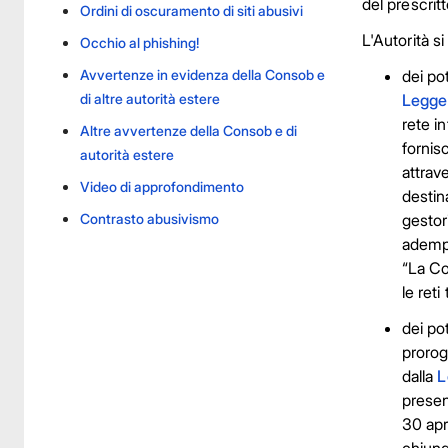
del prescrit
Ordini di oscuramento di siti abusivi
L'Autorità si
Occhio al phishing!
Avvertenze in evidenza della Consob e
dei pot
di altre autorità estere
Legge 
rete i
Altre avvertenze della Consob e di
fornis
autorità estere
attrav
Video di approfondimento
destina
Contrasto abusivismo
gestor
adempi
“La Co
le ret
dei po
prorog
dalla
L
presen
30 apr