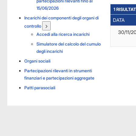
partecipazioni rilevanti fino al
15/06/2026
1 RISULTAT
Incarichi dei componenti degli organi di
DATA
controllo
30/11/2
Accedi alla ricerca incarichi
Simulatore del calcolo del cumulo
degli incarichi
Organi sociali
Partecipazioni rilevanti in strumenti
finanziari e partecipazioni aggregate
Patti parasociali
Facebook
Facebook
Instagram
Instagram