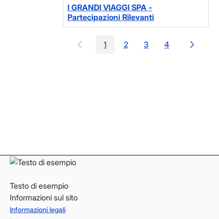
I GRANDI VIAGGI SPA -
Partecipazioni Rilevanti
1
2
3
4
Pagina
Pagina
Pagina
Pagina
Facebook
Facebook
Instagram
Instagram
LinkedIn
LinkedIn
YouTube
YouTube
Testo di esempio
Informazioni sul sito
Informazioni legali