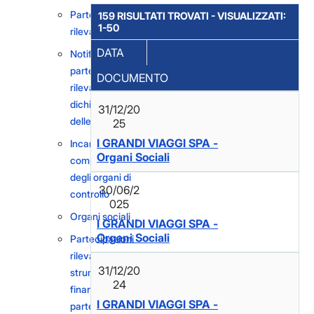
Partecipazioni
159 RISULTATI TROVATI - VISUALIZZATI:
1-50
rilevanti
DATA
Notifiche di
partecipazioni
DOCUMENTO
rilevanti e
dichiarazioni
31/12/20
delle intenzioni
25
I GRANDI VIAGGI SPA -
Incarichi dei
Organi Sociali
componenti
degli organi di
30/06/2
controllo
025
Organi sociali
I GRANDI VIAGGI SPA -
Organi Sociali
Partecipazioni
rilevanti in
31/12/20
strumenti
24
finanziari e
I GRANDI VIAGGI SPA -
partecipazioni