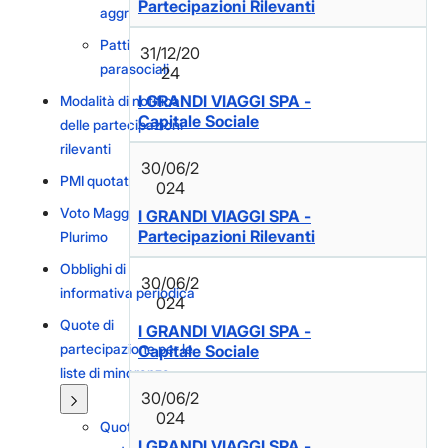
Partecipazioni Rilevanti
aggregate
Patti
31/12/20
parasociali
24
I GRANDI VIAGGI SPA -
Modalità di notifica
Capitale Sociale
delle partecipazioni
rilevanti
30/06/2
PMI quotate
024
Voto Maggiorato e
I GRANDI VIAGGI SPA -
Partecipazioni Rilevanti
Plurimo
Obblighi di
30/06/2
informativa periodica
024
Quote di
I GRANDI VIAGGI SPA -
partecipazione per le
Capitale Sociale
liste di minoranza
30/06/2
024
Quote di
I GRANDI VIAGGI SPA -