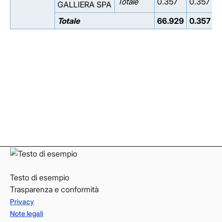
Totale
0.357
0.357
GALLIERA SPA
Totale
66.929
0.357
Facebook
Facebook
Instagram
Instagram
LinkedIn
LinkedIn
YouTube
YouTube
Testo di esempio
Trasparenza e conformità
Privacy
Note legali