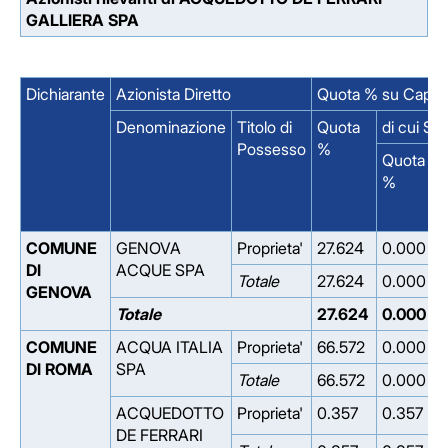
GALLIERA SPA
Dichiarante
Azionista Diretto
Quota % su Capita
Denominazione
Titolo di
Quota
di cui Se
Possesso
%
Quota
i
%
S
COMUNE
GENOVA
Proprieta'
27.624
0.000
DI
ACQUE SPA
Totale
27.624
0.000
GENOVA
Totale
27.624
0.000
COMUNE
ACQUA ITALIA
Proprieta'
66.572
0.000
DI ROMA
SPA
Totale
66.572
0.000
ACQUEDOTTO
Proprieta'
0.357
0.357
DE FERRARI