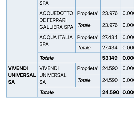
SPA
ACQUEDOTTO
Proprieta'
23.976
0.000
DE FERRARI
Totale
23.976
0.000
GALLIERA SPA
ACQUA ITALIA
Proprieta'
27.434
0.000
SPA
Totale
27.434
0.000
Totale
53.149
0.000
VIVENDI
VIVENDI
Proprieta'
24.590
0.000
UNIVERSAL
UNIVERSAL
Totale
24.590
0.000
SA
SA
Totale
24.590
0.000
Facebook
Facebook
Instagram
Instagram