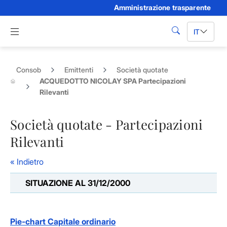
Amministrazione trasparente
Skip to Main Content
Apri menu di navigazione
IT
cerca
Consob
Emittenti
Società quotate
ACQUEDOTTO NICOLAY SPA Partecipazioni
Rilevanti
Società quotate - Partecipazioni
Rilevanti
« Indietro
SITUAZIONE AL 31/12/2000
Pie-chart Capitale ordinario