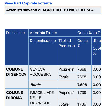
Pie-chart Capitale votante
Azionisti rilevanti di ACQUEDOTTO NICOLAY SPA
Dichiarante
Azionista Diretto
Quota % su Capit
Denominazione
Titolo di
Quota
di cui 
Possesso
%
Quota
%
COMUNE
GENOVA
Proprieta'
7.698
0.000
DI GENOVA
ACQUE SPA
Totale
7.698
0.000
Totale
7.698
0.000
COMUNE
IMMOBILIARE
Proprieta'
1.739
0.000
DI ROMA
DELLE
FABBRICHE
Totale
1.739
0.000