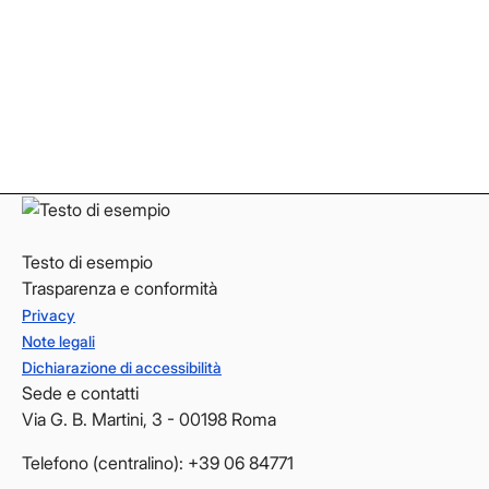
Facebook
Facebook
Instagram
Instagram
LinkedIn
LinkedIn
YouTube
YouTube
Testo di esempio
Trasparenza e conformità
Privacy
Note legali
Dichiarazione di accessibilità
Sede e contatti
Via G. B. Martini, 3 - 00198 Roma
Telefono (centralino): +39 06 84771