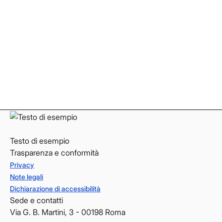
Facebook
Facebook
Instagram
Instagram
LinkedIn
LinkedIn
YouTube
YouTube
Testo di esempio
Trasparenza e conformità
Privacy
Note legali
Dichiarazione di accessibilità
Sede e contatti
Via G. B. Martini, 3 - 00198 Roma