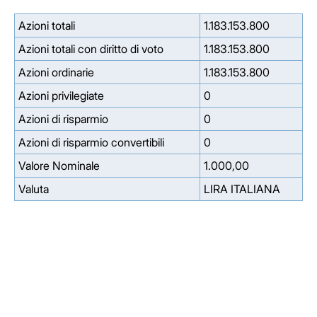
Azioni totali
1.183.153.800
Azioni totali con diritto di voto
1.183.153.800
Azioni ordinarie
1.183.153.800
Azioni privilegiate
0
Azioni di risparmio
0
Azioni di risparmio convertibili
0
Valore Nominale
1.000,00
Valuta
LIRA ITALIANA
Facebook
Facebook
Instagram
Instagram
LinkedIn
LinkedIn