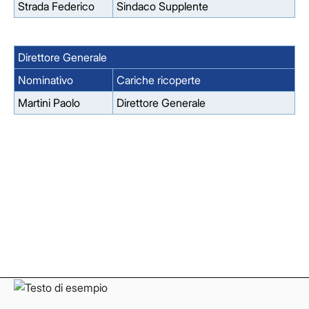
Strada Federico
Sindaco Supplente
Direttore Generale
Nominativo
Cariche ricoperte
Martini Paolo
Direttore Generale
Facebook
Facebook
Instagram
Instagram
LinkedIn
LinkedIn
YouTube
YouTube