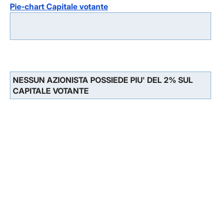
Pie-chart Capitale votante
NESSUN AZIONISTA POSSIEDE PIU' DEL 2% SUL
CAPITALE VOTANTE
Facebook
Facebook
Instagram
Instagram
LinkedIn
LinkedIn
YouTube
YouTube