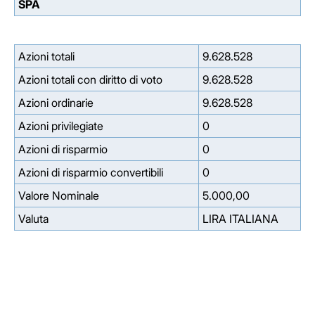
SPA
Azioni totali
9.628.528
Azioni totali con diritto di voto
9.628.528
Azioni ordinarie
9.628.528
Azioni privilegiate
0
Azioni di risparmio
0
Azioni di risparmio convertibili
0
Valore Nominale
5.000,00
Valuta
LIRA ITALIANA
Facebook
Facebook
Instagram
Instagram