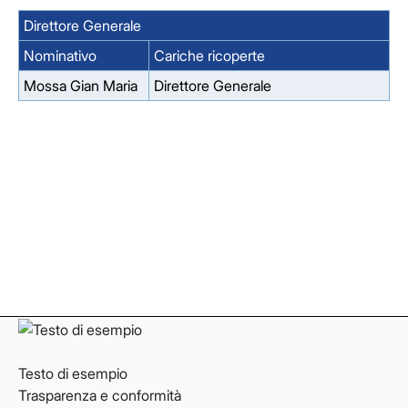
Direttore Generale
Nominativo
Cariche ricoperte
Mossa Gian Maria
Direttore Generale
Facebook
Facebook
Instagram
Instagram
LinkedIn
LinkedIn
YouTube
YouTube
Testo di esempio
Trasparenza e conformità