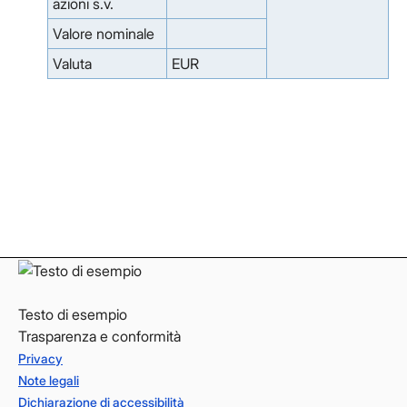
azioni s.v.
Valore nominale
Valuta
EUR
Facebook
Facebook
Instagram
Instagram
LinkedIn
LinkedIn
YouTube
YouTube
Testo di esempio
Trasparenza e conformità
Privacy
Note legali
Dichiarazione di accessibilità