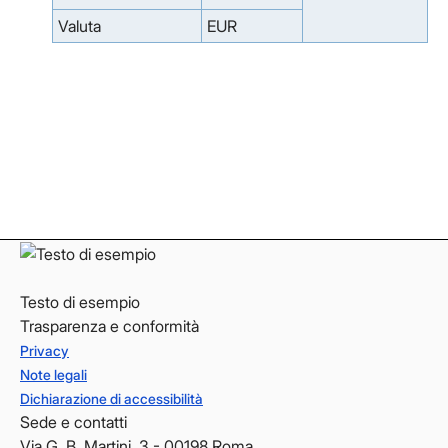
Valuta
EUR
Facebook
Facebook
Instagram
Instagram
LinkedIn
LinkedIn
YouTube
YouTube
Testo di esempio
Trasparenza e conformità
Privacy
Note legali
Dichiarazione di accessibilità
Sede e contatti
Via G. B. Martini, 3 - 00198 Roma