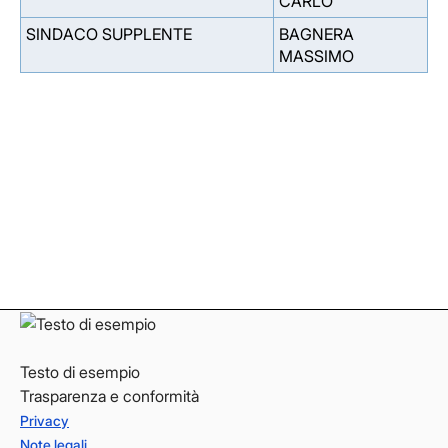
CARLO
SINDACO SUPPLENTE
BAGNERA
MASSIMO
Facebook
Facebook
Instagram
Instagram
LinkedIn
LinkedIn
YouTube
YouTube
Testo di esempio
Trasparenza e conformità
Privacy
Note legali