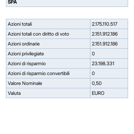
SPA
Azioni totali
2.175.110.517
Azioni totali con diritto di voto
2.151.912.186
Azioni ordinarie
2.151.912.186
Azioni privilegiate
0
Azioni di risparmio
23.198.331
Azioni di risparmio convertibili
0
Valore Nominale
0,50
Valuta
EURO
Facebook
Facebook
Instagram
Instagram