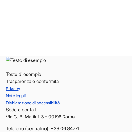
Facebook
Facebook
Instagram
Instagram
LinkedIn
LinkedIn
YouTube
YouTube
Testo di esempio
Trasparenza e conformità
Privacy
Note legali
Dichiarazione di accessibilità
Sede e contatti
Via G. B. Martini, 3 - 00198 Roma
Telefono (centralino): +39 06 84771