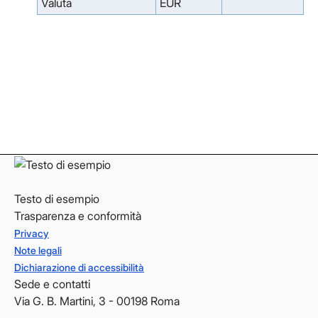
Valuta
EUR
Facebook
Facebook
Instagram
Instagram
LinkedIn
LinkedIn
YouTube
YouTube
Testo di esempio
Trasparenza e conformità
Privacy
Note legali
Dichiarazione di accessibilità
Sede e contatti
Via G. B. Martini, 3 - 00198 Roma