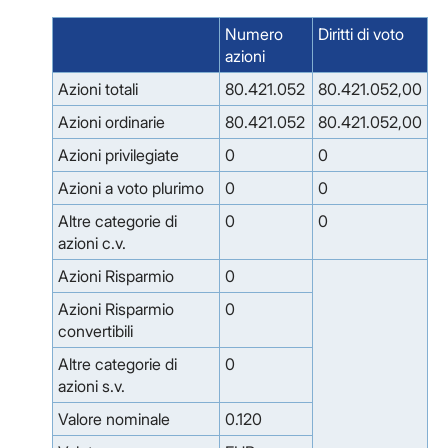
Numero
Diritti di voto
azioni
Azioni totali
80.421.052
80.421.052,00
Azioni ordinarie
80.421.052
80.421.052,00
Azioni privilegiate
0
0
Azioni a voto plurimo
0
0
Altre categorie di
0
0
azioni c.v.
Azioni Risparmio
0
Azioni Risparmio
0
convertibili
Altre categorie di
0
azioni s.v.
Valore nominale
0.120