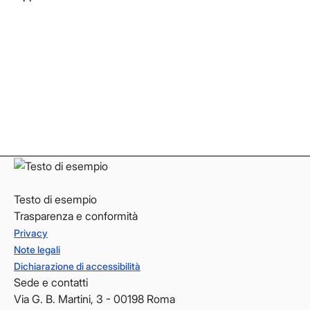
Facebook
Facebook
Instagram
Instagram
LinkedIn
LinkedIn
YouTube
YouTube
Testo di esempio
Trasparenza e conformità
Privacy
Note legali
Dichiarazione di accessibilità
Sede e contatti
Via G. B. Martini, 3 - 00198 Roma