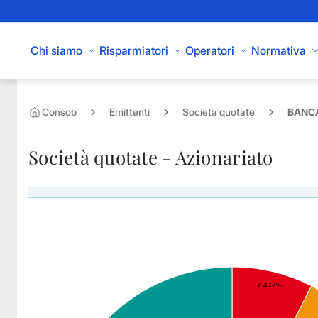
Skip to Main Content
Chi siamo
Risparmiatori
Operatori
Normativa
Consob
Emittenti
Società quotate
BANCA 
Società quotate - Azionariato
Azionisti rilevanti di BANCA SISTEMA SPA - Diritti di voto esercitabili
7.477%