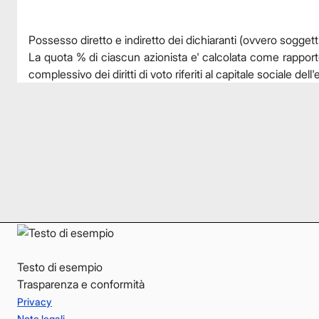
Possesso diretto e indiretto dei dichiaranti (ovvero soggetti
La quota % di ciascun azionista e' calcolata come rapporto tra
complessivo dei diritti di voto riferiti al capitale sociale del
Facebook
Facebook
Instagram
Instagram
LinkedIn
LinkedIn
YouTube
YouTube
Testo di esempio
Trasparenza e conformità
Privacy
Note legali