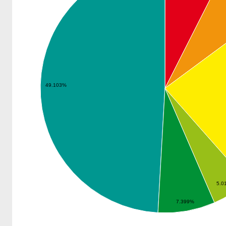
49.103%
5.0
7.399%