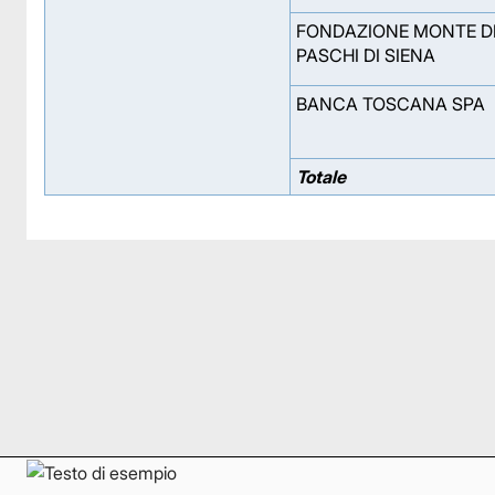
FONDAZIONE MONTE D
PASCHI DI SIENA
BANCA TOSCANA SPA
Totale
Facebook
Facebook
Instagram
Instagram
LinkedIn
LinkedIn
YouTube
YouTube