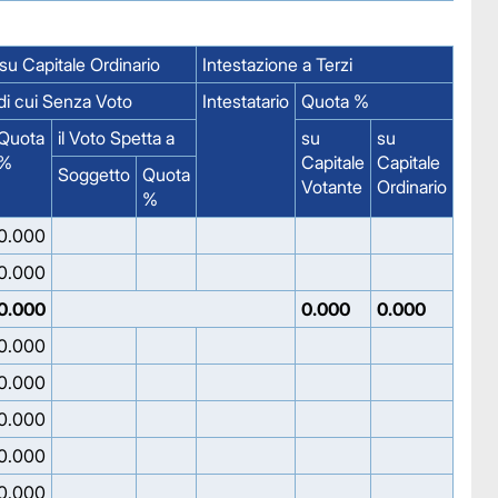
u Capitale Ordinario
Intestazione a Terzi
di cui Senza Voto
Intestatario
Quota %
Quota
il Voto Spetta a
su
su
%
Capitale
Capitale
Soggetto
Quota
Votante
Ordinario
%
0.000
0.000
0.000
0.000
0.000
0.000
0.000
0.000
0.000
0.000