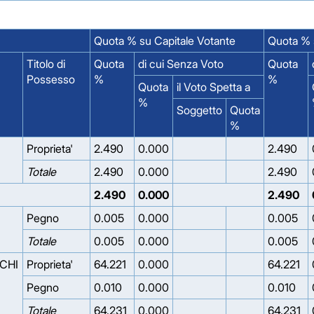
Quota % su Capitale Votante
Quota % s
Titolo di
Quota
di cui Senza Voto
Quota
Possesso
%
%
Quota
il Voto Spetta a
%
Soggetto
Quota
%
Proprieta'
2.490
0.000
2.490
Totale
2.490
0.000
2.490
2.490
0.000
2.490
Pegno
0.005
0.000
0.005
Totale
0.005
0.000
0.005
CHI
Proprieta'
64.221
0.000
64.221
Pegno
0.010
0.000
0.010
Totale
64.231
0.000
64.231