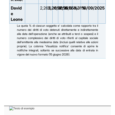
David
2,26%
2,26%
0,00%
2,26%
6,05%
8,31%
18/09/2025
e
Leone
La quota % di ciascun soggetto e' calcolata come rapporto tra il
numero dei diritti di voto detenuti direttamente e indirettamente
alla data dell'operazione (anche se attribuiti a terzi o sospesi) e il
numero complessivo dei diritti di voto riferiti al capitale sociale
dell'emittente alla medesima data (inclusi quelli relative alle azioni
proprie). La colonna 'Visualizza notifica' consente di aprire le
notifiche integrali, soltanto se successive alla data di entrata in
vigore del nuovo formato (15 giugno 2026).
Facebook
Facebook
Instagram
Instagram
LinkedIn
LinkedIn
YouTube
YouTube