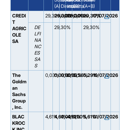
(A)
Diretta
Indiretta
(B)
(A+B)
CREDI
29,30%
29,30%
0,00%
29,30%
0,00%
29,30%
17/07/2026
T
DE
29,30%
29,30%
AGRIC
LFI
OLE
NA
SA
NC
ES
SA
S
The
0,03%
0,03%
0,00%
0,03%
5,26%
5,29%
10/07/2026
Goldm
an
Sachs
Group
, Inc.
BLAC
4,61%
4,61%
0,00%
4,61%
1,00%
5,61%
01/07/2026
KROC
K INC.