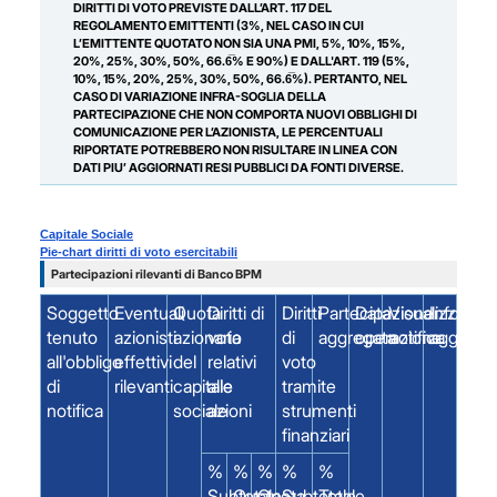
DIRITTI DI VOTO PREVISTE DALL’ART. 117 DEL
REGOLAMENTO EMITTENTI (3%, NEL CASO IN CUI
L’EMITTENTE QUOTATO NON SIA UNA PMI, 5%, 10%, 15%,
20%, 25%, 30%, 50%, 66.6̅% E 90%) E DALL'ART. 119 (5%,
10%, 15%, 20%, 25%, 30%, 50%, 66.6̅%). PERTANTO, NEL
CASO DI VARIAZIONE INFRA-SOGLIA DELLA
PARTECIPAZIONE CHE NON COMPORTA NUOVI OBBLIGHI DI
COMUNICAZIONE PER L’AZIONISTA, LE PERCENTUALI
RIPORTATE POTREBBERO NON RISULTARE IN LINEA CON
DATI PIU’ AGGIORNATI RESI PUBBLICI DA FONTI DIVERSE.
Capitale Sociale
Pie-chart diritti di voto esercitabili
Partecipazioni rilevanti di Banco BPM
Soggetto
Eventuali
Quota
Diritti di
Diritti
Partecipazione
Data
Visualizza
Info
tenuto
azionisti
azionaria
voto
di
aggregata
operazione
notifica
aggiunti
all'obbligo
effettivi
del
relativi
voto
di
rilevanti
capitale
alle
tramite
notifica
sociale
azioni
strumenti
finanziari
%
%
%
%
%
Subtotale
Quota
Quota
Subtotale
Totale