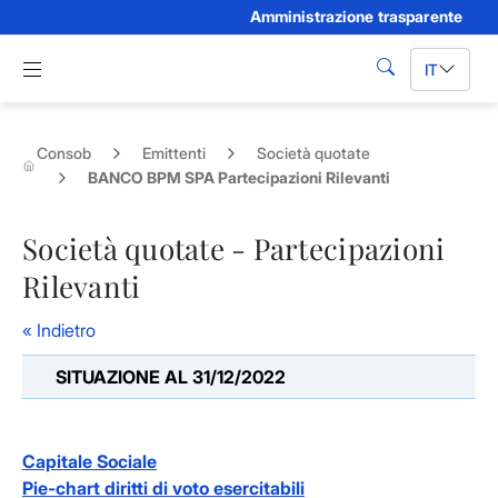
Amministrazione trasparente
Skip to Main Content
Apri menu di navigazione
IT
cerca
Consob
Emittenti
Società quotate
BANCO BPM SPA Partecipazioni Rilevanti
Società quotate - Partecipazioni
Rilevanti
« Indietro
SITUAZIONE AL 31/12/2022
Capitale Sociale
Pie-chart diritti di voto esercitabili