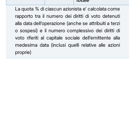
Totale
La quota % di ciascun azionista e' calcolata come
rapporto tra il numero dei diritti di voto detenuti
alla data dell'operazione (anche se attribuiti a terzi
o sospesi) e il numero complessivo dei diritti di
voto riferiti al capitale sociale dell'emittente alla
medesima data (inclusi quelli relative alle azioni
proprie)
Facebook
Facebook
Instagram
Instagram
LinkedIn
LinkedIn
YouTube
YouTube