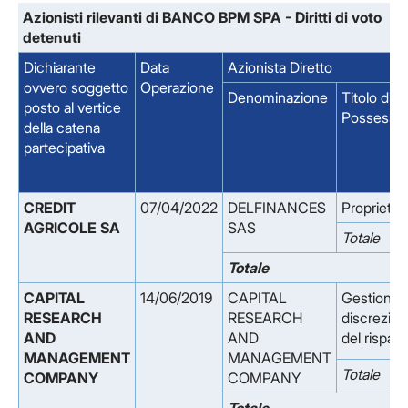
Azionisti rilevanti di BANCO BPM SPA - Diritti di voto
detenuti
Dichiarante
Data
Azionista Diretto
ovvero soggetto
Operazione
Denominazione
Titolo di
posto al vertice
Possesso
della catena
partecipativa
CREDIT
07/04/2022
DELFINANCES
Proprieta'
AGRICOLE SA
SAS
Totale
Totale
CAPITAL
14/06/2019
CAPITAL
Gestione
RESEARCH
RESEARCH
discrezion
AND
AND
del rispar
MANAGEMENT
MANAGEMENT
Totale
COMPANY
COMPANY