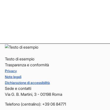
Facebook
Facebook
Instagram
Instagram
LinkedIn
LinkedIn
YouTube
YouTube
Testo di esempio
Trasparenza e conformità
Privacy
Note legali
Dichiarazione di accessibilità
Sede e contatti
Via G. B. Martini, 3 - 00198 Roma
Telefono (centralino): +39 06 84771