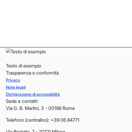
Instagram
Instagram
LinkedIn
LinkedIn
YouTube
YouTube
Testo di esempio
Trasparenza e conformità
Privacy
Note legali
Dichiarazione di accessibilità
Sede e contatti
Via G. B. Martini, 3 - 00198 Roma
Telefono (centralino): +39 06 84771
Via Broletto, 7 - 20121 Milano