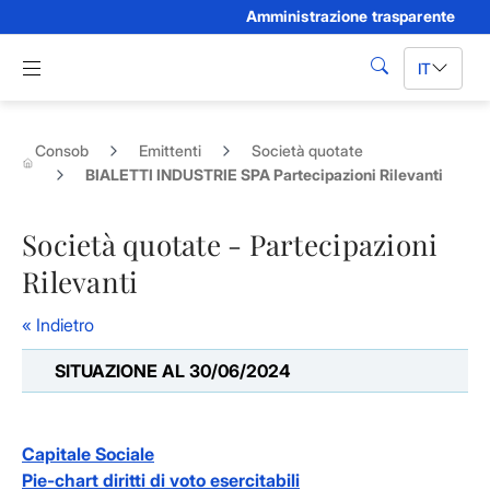
Amministrazione trasparente
Skip to Main Content
Apri menu di navigazione
IT
cerca
Consob
Emittenti
Società quotate
BIALETTI INDUSTRIE SPA Partecipazioni Rilevanti
Società quotate - Partecipazioni
Rilevanti
« Indietro
SITUAZIONE AL 30/06/2024
Capitale Sociale
Pie-chart diritti di voto esercitabili