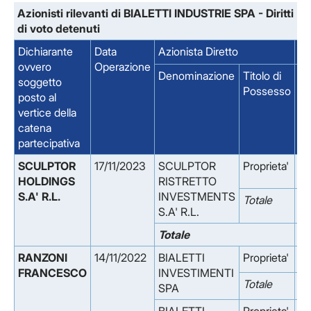
Azionisti rilevanti di BIALETTI INDUSTRIE SPA - Diritti
di voto detenuti
Dichiarante
Data
Azionista Diretto
Qu
ovvero
Operazione
Denominazione
Titolo di
Qu
soggetto
Possesso
%
posto al
vertice della
catena
partecipativa
SCULPTOR 
17/11/2023
SCULPTOR
Proprieta'
19
HOLDINGS 
RISTRETTO
S.A' R.L.
INVESTMENTS
Totale
19
S.A' R.L.
Totale
19
RANZONI 
14/11/2022
BIALETTI
Proprieta'
45
FRANCESCO
INVESTIMENTI
Totale
45
SPA