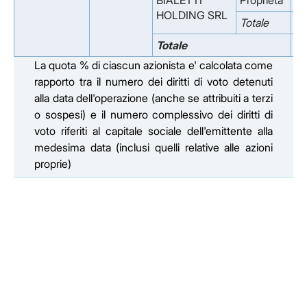
BIALETTI
Proprieta'
4,
HOLDING SRL
Totale
4,
Totale
50
La quota % di ciascun azionista e' calcolata come
rapporto tra il numero dei diritti di voto detenuti
alla data dell'operazione (anche se attribuiti a terzi
o sospesi) e il numero complessivo dei diritti di
voto riferiti al capitale sociale dell'emittente alla
medesima data (inclusi quelli relative alle azioni
proprie)
Facebook
Facebook
Instagram
Instagram
LinkedIn
LinkedIn
YouTube
YouTube