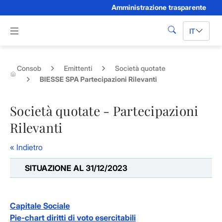
Amministrazione trasparente
Skip to Main Content
Apri menu di navigazione
IT
cerca
Consob
Emittenti
Società quotate
BIESSE SPA Partecipazioni Rilevanti
Società quotate - Partecipazioni
Rilevanti
« Indietro
SITUAZIONE AL 31/12/2023
Capitale Sociale
Pie-chart diritti di voto esercitabili