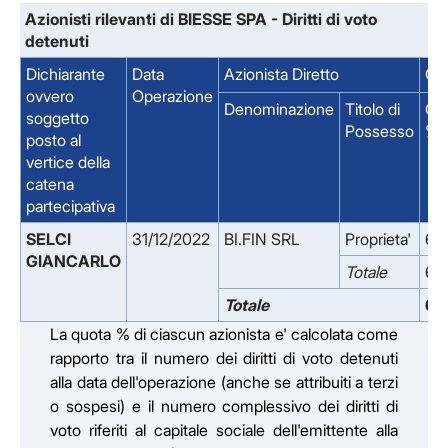
Azionisti rilevanti di BIESSE SPA - Diritti di voto
detenuti
Dichiarante
Data
Azionista Diretto
Quo
ovvero
Operazione
Denominazione
Titolo di
Qu
soggetto
Possesso
%
posto al
vertice della
catena
partecipativa
SELCI 
31/12/2022
BI.FIN SRL
Proprieta'
67
GIANCARLO
Totale
67
Totale
67
La quota % di ciascun azionista e' calcolata come
rapporto tra il numero dei diritti di voto detenuti
alla data dell'operazione (anche se attribuiti a terzi
o sospesi) e il numero complessivo dei diritti di
voto riferiti al capitale sociale dell'emittente alla