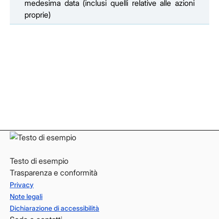
medesima data (inclusi quelli relative alle azioni
proprie)
Facebook
Facebook
Instagram
Instagram
LinkedIn
LinkedIn
YouTube
YouTube
Testo di esempio
Trasparenza e conformità
Privacy
Note legali
Dichiarazione di accessibilità