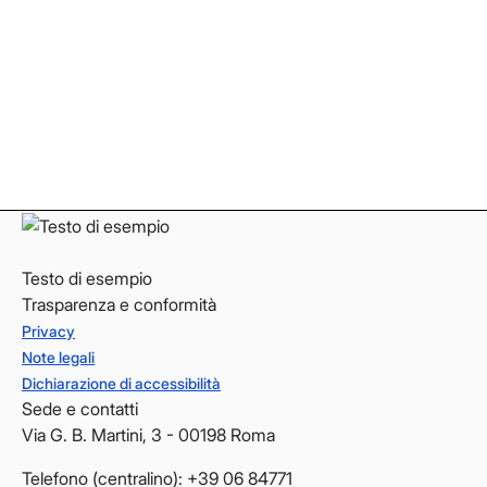
Facebook
Facebook
Instagram
Instagram
LinkedIn
LinkedIn
YouTube
YouTube
Testo di esempio
Trasparenza e conformità
Privacy
Note legali
Dichiarazione di accessibilità
Sede e contatti
Via G. B. Martini, 3 - 00198 Roma
Telefono (centralino): +39 06 84771