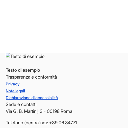
Facebook
Facebook
Instagram
Instagram
LinkedIn
LinkedIn
YouTube
YouTube
Testo di esempio
Trasparenza e conformità
Privacy
Note legali
Dichiarazione di accessibilità
Sede e contatti
Via G. B. Martini, 3 - 00198 Roma
Telefono (centralino): +39 06 84771