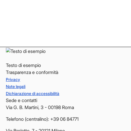
Instagram
Instagram
LinkedIn
LinkedIn
YouTube
YouTube
Testo di esempio
Trasparenza e conformità
Privacy
Note legali
Dichiarazione di accessibilità
Sede e contatti
Via G. B. Martini, 3 - 00198 Roma
Telefono (centralino): +39 06 84771
Via Broletto, 7 - 20121 Milano