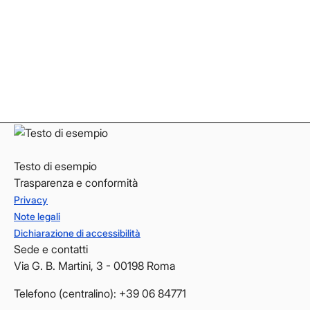
Facebook
Facebook
Instagram
Instagram
LinkedIn
LinkedIn
YouTube
YouTube
Testo di esempio
Trasparenza e conformità
Privacy
Note legali
Dichiarazione di accessibilità
Sede e contatti
Via G. B. Martini, 3 - 00198 Roma
Telefono (centralino): +39 06 84771