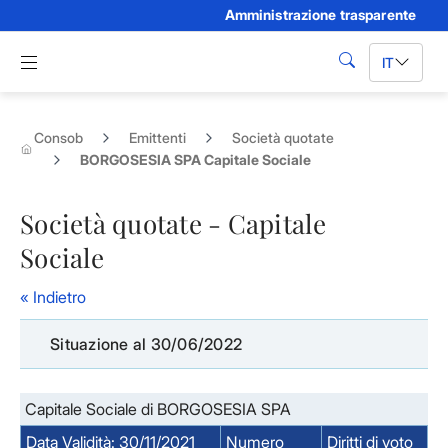
Amministrazione trasparente
Skip to Main Content
Apri menu di navigazione
IT
cerca
Consob
Emittenti
Società quotate
BORGOSESIA SPA Capitale Sociale
Società quotate - Capitale
Sociale
« Indietro
Situazione al 30/06/2022
Capitale Sociale di BORGOSESIA SPA
Data Validità: 30/11/2021
Numero
Diritti di voto