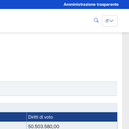
Amministrazione trasparente
IT
cerca
Diritti di voto
50.503.580,00