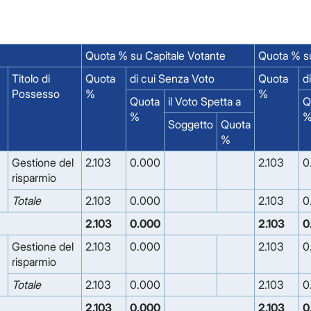
Quota % su Capitale Votante
Quota % su
Titolo di
Quota
di cui Senza Voto
Quota
d
Possesso
%
%
Quota
il Voto Spetta a
Q
%
Soggetto
Quota
%
Gestione del
2.103
0.000
2.103
0
risparmio
Totale
2.103
0.000
2.103
0
2.103
0.000
2.103
0
Gestione del
2.103
0.000
2.103
0
risparmio
Totale
2.103
0.000
2.103
0
2.103
0.000
2.103
0