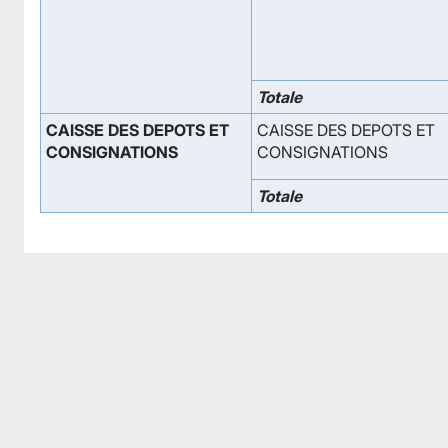
Totale
CAISSE DES DEPOTS ET
CAISSE DES DEPOTS ET
CONSIGNATIONS
CONSIGNATIONS
Totale
Facebook
Facebook
Instagram
Instagram
LinkedIn
LinkedIn
YouTube
YouTube