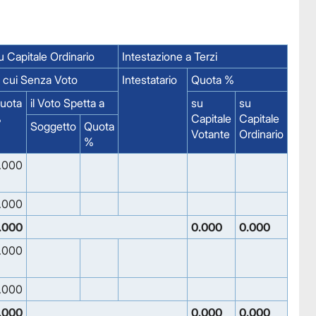
 Capitale Ordinario
Intestazione a Terzi
i cui Senza Voto
Intestatario
Quota %
uota
il Voto Spetta a
su
su
%
Capitale
Capitale
Soggetto
Quota
Votante
Ordinario
%
.000
.000
.000
0.000
0.000
.000
.000
.000
0.000
0.000