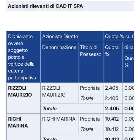
Azionisti rilevanti di CAD IT SPA
Dichiarante
Azionista Diretto
Quota % su Cap
ovvero
Denominazione
Titolo di
Quota
di cui
soggetto
Possesso
%
posto al
Quota
vertice della
%
catena
partecipativa
RIZZOLI
RIZZOLI
Proprieta'
2.405
0.000
MAURIZIO
MAURIZIO
Totale
2.405
0.000
Totale
2.405
0.000
RIGHI
RIGHI MARINA
Proprieta'
10.412
0.000
MARINA
Totale
10.412
0.000
Totale
10.412
0.000