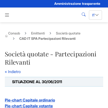
Amministrazione trasparente
Skip to Main Content
Apri menu di navigazione
IT
cerca
Consob
Emittenti
Società quotate
CAD IT SPA Partecipazioni Rilevanti
Società quotate - Partecipazioni
Rilevanti
« Indietro
SITUAZIONE AL 30/06/2011
Pie-chart Capitale ordinario
Pie-chart Capitale votante