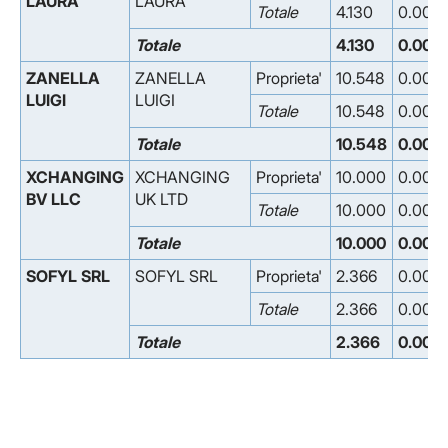
LAURA
LAURA
Totale
4.130
0.000
Totale
4.130
0.000
ZANELLA
ZANELLA
Proprieta'
10.548
0.000
LUIGI
LUIGI
Totale
10.548
0.000
Totale
10.548
0.000
XCHANGING
XCHANGING
Proprieta'
10.000
0.000
BV LLC
UK LTD
Totale
10.000
0.000
Totale
10.000
0.000
SOFYL SRL
SOFYL SRL
Proprieta'
2.366
0.000
Totale
2.366
0.000
Totale
2.366
0.000
Facebook
Facebook