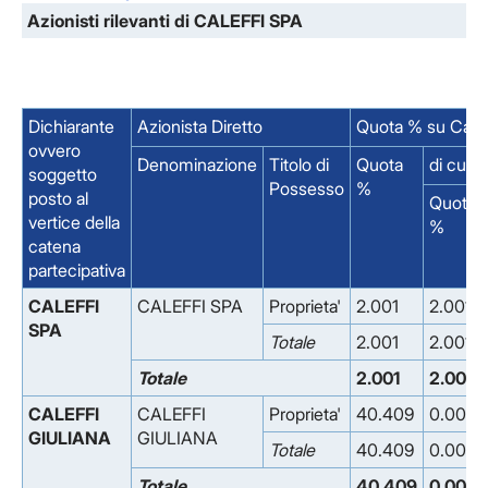
Azionisti rilevanti di CALEFFI SPA
Dichiarante
Azionista Diretto
Quota % su Capit
ovvero
Denominazione
Titolo di
Quota
di cui 
soggetto
Possesso
%
posto al
Quota
vertice della
%
catena
partecipativa
CALEFFI
CALEFFI SPA
Proprieta'
2.001
2.001
SPA
Totale
2.001
2.001
Totale
2.001
2.001
CALEFFI
CALEFFI
Proprieta'
40.409
0.000
GIULIANA
GIULIANA
Totale
40.409
0.000
Totale
40.409
0.000