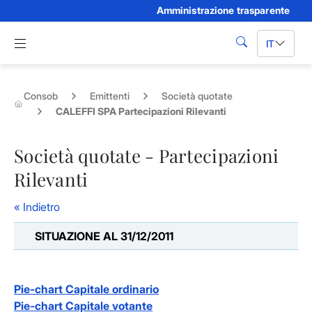
Amministrazione trasparente
Skip to Main Content
Apri menu di navigazione
IT
cerca
Consob
Emittenti
Società quotate
CALEFFI SPA Partecipazioni Rilevanti
Società quotate - Partecipazioni
Rilevanti
« Indietro
SITUAZIONE AL 31/12/2011
Pie-chart Capitale ordinario
Pie-chart Capitale votante