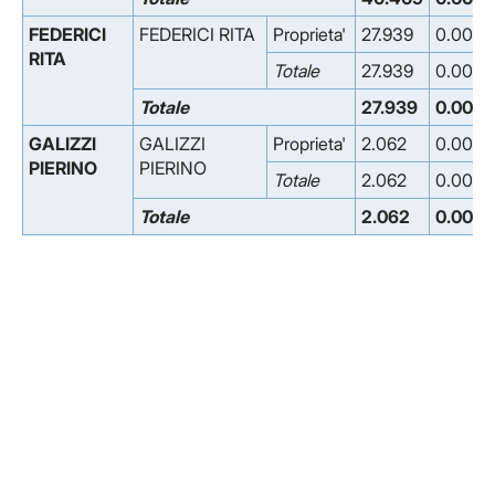
FEDERICI
FEDERICI RITA
Proprieta'
27.939
0.000
RITA
Totale
27.939
0.000
Totale
27.939
0.000
GALIZZI
GALIZZI
Proprieta'
2.062
0.000
PIERINO
PIERINO
Totale
2.062
0.000
Totale
2.062
0.000
Facebook
Facebook
Instagram
Instagram
LinkedIn
LinkedIn
YouTube
YouTube