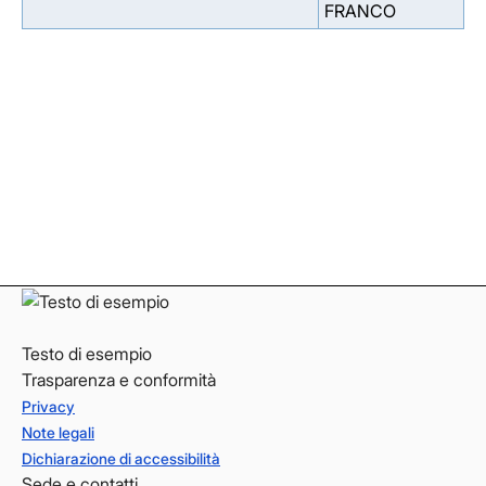
FRANCO
Facebook
Facebook
Instagram
Instagram
LinkedIn
LinkedIn
YouTube
YouTube
Testo di esempio
Trasparenza e conformità
Privacy
Note legali
Dichiarazione di accessibilità
Sede e contatti