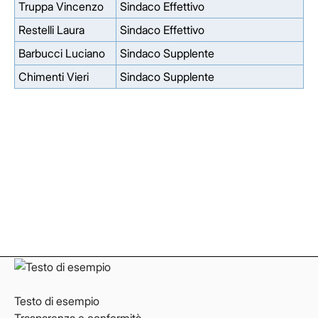
Truppa Vincenzo
Sindaco Effettivo
Restelli Laura
Sindaco Effettivo
Barbucci Luciano
Sindaco Supplente
Chimenti Vieri
Sindaco Supplente
Facebook
Facebook
Instagram
Instagram
LinkedIn
LinkedIn
YouTube
YouTube
Testo di esempio
Trasparenza e conformità