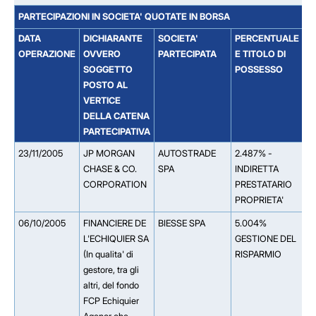
PARTECIPAZIONI IN SOCIETA' QUOTATE IN BORSA
DATA
DICHIARANTE
SOCIETA'
PERCENTUALE
S
OPERAZIONE
OVVERO
PARTECIPATA
E TITOLO DI
D
SOGGETTO
POSSESSO
S
POSTO AL
T
VERTICE
P
DELLA CATENA
PARTECIPATIVA
23/11/2005
JP MORGAN
AUTOSTRADE
2.487% -
*
CHASE & CO.
SPA
INDIRETTA
S
CORPORATION
PRESTATARIO
PROPRIETA'
06/10/2005
FINANCIERE DE
BIESSE SPA
5.004%
L'ECHIQUIER SA
GESTIONE DEL
(In qualita' di
RISPARMIO
gestore, tra gli
altri, del fondo
FCP Echiquier