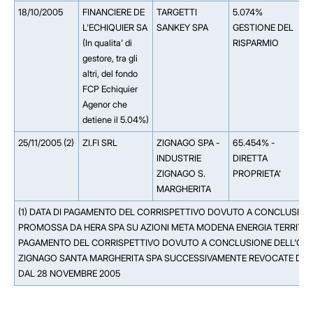
18/10/2005
FINANCIERE DE
TARGETTI
5.074%
L'ECHIQUIER SA
SANKEY SPA
GESTIONE DEL
(In qualita' di
RISPARMIO
gestore, tra gli
altri, del fondo
FCP Echiquier
Agenor che
detiene il 5.04%)
25/11/2005 (2)
ZI.FI SRL
ZIGNAGO SPA -
65.454% -
INDUSTRIE
DIRETTA
ZIGNAGO S.
PROPRIETA'
MARGHERITA
(1) DATA DI PAGAMENTO DEL CORRISPETTIVO DOVUTO A CONCLUSION
PROMOSSA DA HERA SPA SU AZIONI META MODENA ENERGIA TERRITORI
PAGAMENTO DEL CORRISPETTIVO DOVUTO A CONCLUSIONE DELL'OPA 
ZIGNAGO SANTA MARGHERITA SPA SUCCESSIVAMENTE REVOCATE DALL
DAL 28 NOVEMBRE 2005
Facebook
Facebook