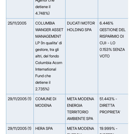
Agenor che
detiene il
4.748%)
25/11/2005
COLUMBIA
DUCATI MOTOR
6.446%
WANGER ASSET
HOLDING SPA
GESTIONE DEL
MANAGEMENT
RISPARMIO DI
LP (In qualita' di
CUI: - LO
gestore, tra gli
0.153% SENZA
altri, del fondo
VOTO
Columbia Acorn
International
Fund che
detiene il
2.735%)
29/11/2005 (1)
COMUNE DI
META MODENA
51.443% -
MODENA
ENERGIA
DIRETTA
TERRITORIO
PROPRIETA'
AMBIENTE SPA
29/11/2005 (1)
HERA SPA
META MODENA
19.999% -