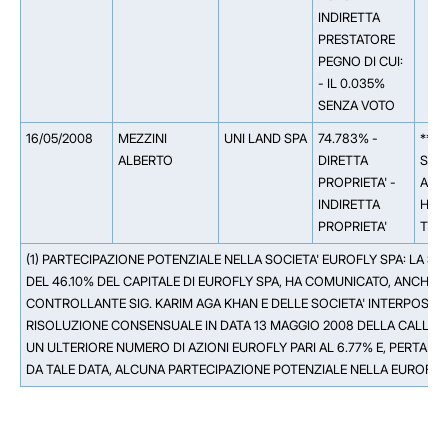
INDIRETTA
PRESTATORE
PEGNO DI CUI:
- IL 0.035%
SENZA VOTO
16/05/2008
MEZZINI
UNI LAND SPA
74.783% -
** 1
ALBERTO
DIRETTA
SARL
PROPRIETA' -
ALB
INDIRETTA
HOLD
PROPRIETA'
TRA
(1) PARTECIPAZIONE POTENZIALE NELLA SOCIETA' EUROFLY SPA: LA SO
DEL 46.10% DEL CAPITALE DI EUROFLY SPA, HA COMUNICATO, ANCHE
CONTROLLANTE SIG. KARIM AGA KHAN E DELLE SOCIETA' INTERPOSTE 
RISOLUZIONE CONSENSUALE IN DATA 13 MAGGIO 2008 DELLA CALL OP
UN ULTERIORE NUMERO DI AZIONI EUROFLY PARI AL 6.77% E, PERTANTO,
DA TALE DATA, ALCUNA PARTECIPAZIONE POTENZIALE NELLA EUROFLY 
Facebook
Facebook