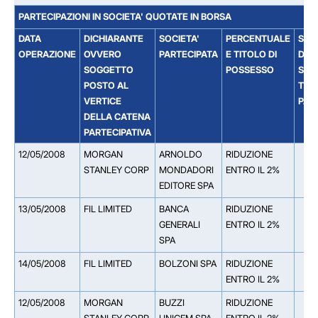
PARTECIPAZIONI IN SOCIETA' QUOTATE IN BORSA
DATA
DICHIARANTE
SOCIETA'
PERCENTUALE
SOC
OPERAZIONE
OVVERO
PARTECIPATA
E TITOLO DI
DAL
SOGGETTO
POSSESSO
SOCI
POSTO AL
TIT
VERTICE
PAR
DELLA CATENA
PARTECIPATIVA
12/05/2008
MORGAN
ARNOLDO
RIDUZIONE
STANLEY CORP
MONDADORI
ENTRO IL 2%
EDITORE SPA
13/05/2008
FIL LIMITED
BANCA
RIDUZIONE
GENERALI
ENTRO IL 2%
SPA
14/05/2008
FIL LIMITED
BOLZONI SPA
RIDUZIONE
ENTRO IL 2%
12/05/2008
MORGAN
BUZZI
RIDUZIONE