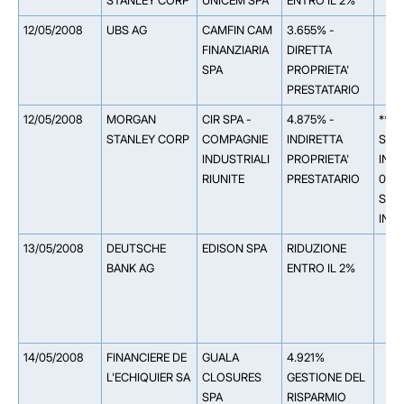
STANLEY CORP
UNICEM SPA
ENTRO IL 2%
12/05/2008
UBS AG
CAMFIN CAM
3.655% -
FINANZIARIA
DIRETTA
SPA
PROPRIETA'
PRESTATARIO
12/05/2008
MORGAN
CIR SPA -
4.875% -
** 
STANLEY CORP
COMPAGNIE
INDIRETTA
STA
INDUSTRIALI
PROPRIETA'
INTE
RIUNITE
PRESTATARIO
0.0
STA
INC
13/05/2008
DEUTSCHE
EDISON SPA
RIDUZIONE
BANK AG
ENTRO IL 2%
14/05/2008
FINANCIERE DE
GUALA
4.921%
L'ECHIQUIER SA
CLOSURES
GESTIONE DEL
SPA
RISPARMIO