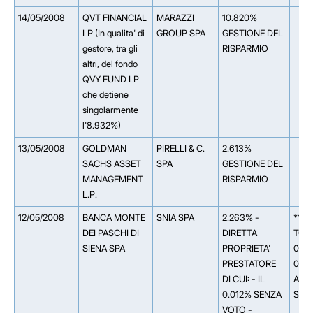
14/05/2008
QVT FINANCIAL
MARAZZI
10.820%
LP (In qualita' di
GROUP SPA
GESTIONE DEL
gestore, tra gli
RISPARMIO
altri, del fondo
QVY FUND LP
che detiene
singolarmente
l'8.932%)
13/05/2008
GOLDMAN
PIRELLI & C.
2.613%
SACHS ASSET
SPA
GESTIONE DEL
MANAGEMENT
RISPARMIO
L.P.
12/05/2008
BANCA MONTE
SNIA SPA
2.263% -
** 0
DEI PASCHI DI
DIRETTA
TOSC
SIENA SPA
PROPRIETA'
0.03
PRESTATORE
0.0
DI CUI: - IL
AGR
0.012% SENZA
SPA
VOTO -