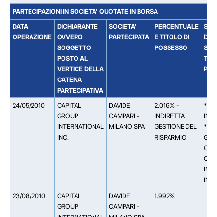
PARTECIPAZIONI IN SOCIETA' QUOTATE IN BORSA
DATA
DICHIARANTE
SOCIETA'
PERCENTUALE
SOC
OPERAZIONE
OVVERO
PARTECIPATA
E TITOLO DI
DAL
SOGGETTO
POSSESSO
SOC
POSTO AL
TIT
VERTICE DELLA
PAR
CATENA
PARTECIPATIVA
24/05/2010
CAPITAL
DAVIDE
2.016% -
** 0
GROUP
CAMPARI -
INDIRETTA
INT
INTERNATIONAL
MILANO SPA
GESTIONE DEL
** 1
INC.
RISPARMIO
GUA
COM
CAP
INC.
INT
23/08/2010
CAPITAL
DAVIDE
1.992%
GROUP
CAMPARI -