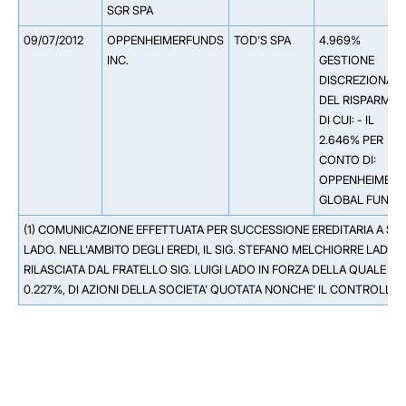
SGR SPA
09/07/2012
OPPENHEIMERFUNDS
TOD'S SPA
4.969%
INC.
GESTIONE
DISCREZIONALE
DEL RISPARMIO
DI CUI: - IL
2.646% PER
CONTO DI:
OPPENHEIMER
GLOBAL FUND
(1) COMUNICAZIONE EFFETTUATA PER SUCCESSIONE EREDITARIA A SEG
LADO. NELL'AMBITO DEGLI EREDI, IL SIG. STEFANO MELCHIORRE LADO
RILASCIATA DAL FRATELLO SIG. LUIGI LADO IN FORZA DELLA QUALE D
0.227%, DI AZIONI DELLA SOCIETA' QUOTATA NONCHE' IL CONTROLLO 
Facebook
Facebook
Instagram
Instagram