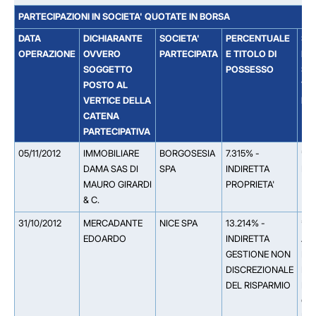
PARTECIPAZIONI IN SOCIETA' QUOTATE IN BORSA
DATA
DICHIARANTE
SOCIETA'
PERCENTUALE
SO
OPERAZIONE
OVVERO
PARTECIPATA
E TITOLO DI
DA
SOGGETTO
POSSESSO
SOC
POSTO AL
TI
VERTICE DELLA
PA
CATENA
PARTECIPATIVA
05/11/2012
IMMOBILIARE
BORGOSESIA
7.315% -
** 
DAMA SAS DI
SPA
INDIRETTA
DE
MAURO GIRARDI
PROPRIETA'
& C.
31/10/2012
MERCADANTE
NICE SPA
13.214% -
** 
EDOARDO
INDIRETTA
AS
GESTIONE NON
LLP
DISCREZIONALE
PER
DEL RISPARMIO
EU
OP