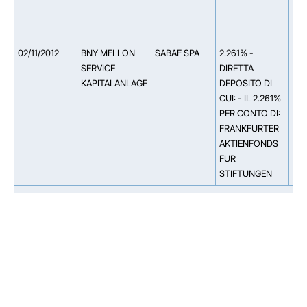
MAS
IL 
CRE
02/11/2012
BNY MELLON
SABAF SPA
2.261% -
SERVICE
DIRETTA
KAPITALANLAGE
DEPOSITO DI
CUI: - IL 2.261%
PER CONTO DI:
FRANKFURTER
AKTIENFONDS
FUR
STIFTUNGEN
Facebook
Facebook
Instagram
Instagram
LinkedIn
LinkedIn
YouTube
YouTube