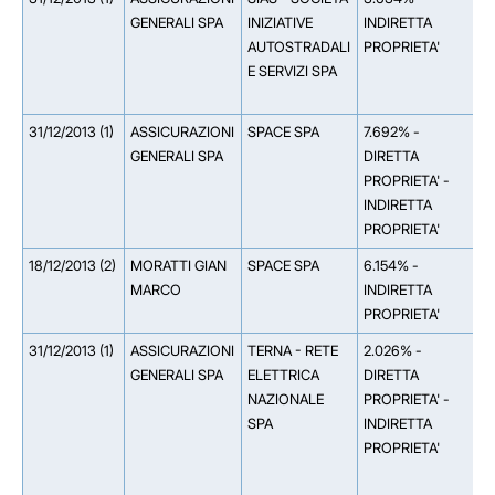
GENERALI SPA
INIZIATIVE
INDIRETTA
S
AUTOSTRADALI
PROPRIETA'
I
E SERVIZI SPA
A
A
31/12/2013 (1)
ASSICURAZIONI
SPACE SPA
7.692% -
*
GENERALI SPA
DIRETTA
*
PROPRIETA' -
I
INDIRETTA
PROPRIETA'
18/12/2013 (2)
MORATTI GIAN
SPACE SPA
6.154% -
*
MARCO
INDIRETTA
M
PROPRIETA'
M
31/12/2013 (1)
ASSICURAZIONI
TERNA - RETE
2.026% -
*
GENERALI SPA
ELETTRICA
DIRETTA
S
NAZIONALE
PROPRIETA' -
G
SPA
INDIRETTA
0
PROPRIETA'
A
S