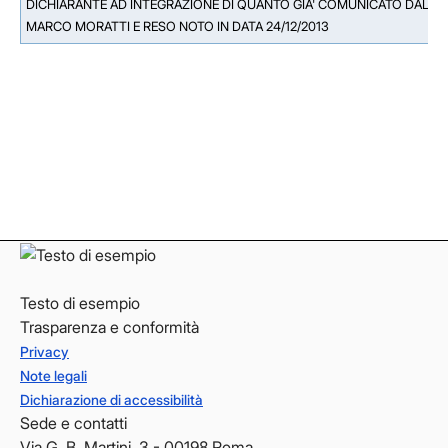
DICHIARANTE AD INTEGRAZIONE DI QUANTO GIA' COMUNICATO DALLA G
MARCO MORATTI E RESO NOTO IN DATA 24/12/2013
Facebook
Facebook
Instagram
Instagram
LinkedIn
LinkedIn
YouTube
YouTube
Testo di esempio
Trasparenza e conformità
Privacy
Note legali
Dichiarazione di accessibilità
Sede e contatti
Via G. B. Martini, 3 - 00198 Roma