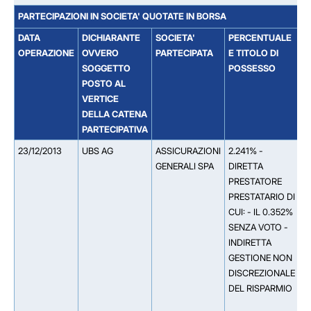
PARTECIPAZIONI IN SOCIETA' QUOTATE IN BORSA
DATA
DICHIARANTE
SOCIETA'
PERCENTUALE
S
OPERAZIONE
OVVERO
PARTECIPATA
E TITOLO DI
D
SOGGETTO
POSSESSO
S
POSTO AL
T
VERTICE
P
DELLA CATENA
PARTECIPATIVA
23/12/2013
UBS AG
ASSICURAZIONI
2.241% -
*
GENERALI SPA
DIRETTA
A
PRESTATORE
(
PRESTATARIO DI
0
CUI: - IL 0.352%
A
SENZA VOTO -
(
INDIRETTA
C
GESTIONE NON
M
DISCREZIONALE
U
DEL RISPARMIO
L
G