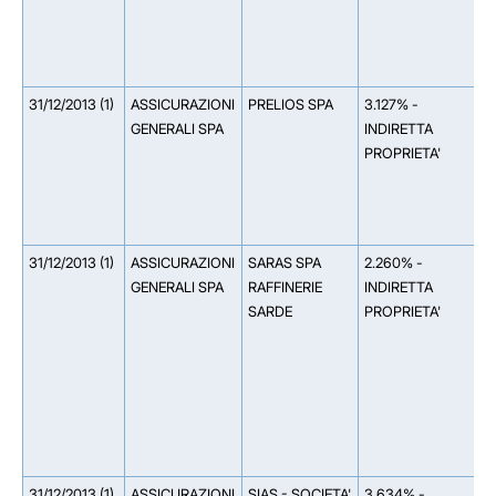
E
S
R
31/12/2013 (1)
ASSICURAZIONI
PRELIOS SPA
3.127% -
*
GENERALI SPA
INDIRETTA
I
PROPRIETA'
G
2
S
A
31/12/2013 (1)
ASSICURAZIONI
SARAS SPA
2.260% -
*
GENERALI SPA
RAFFINERIE
INDIRETTA
I
SARDE
PROPRIETA'
B
0
A
0
S
A
S
31/12/2013 (1)
ASSICURAZIONI
SIAS - SOCIETA'
3.634% -
*