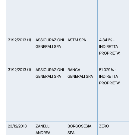
M
(
0
A
(
31/12/2013 (1)
ASSICURAZIONI
ASTM SPA
4.341% -
*
GENERALI SPA
INDIRETTA
I
PROPRIETA'
A
A
31/12/2013 (1)
ASSICURAZIONI
BANCA
51.029% -
*
GENERALI SPA
GENERALI SPA
INDIRETTA
I
PROPRIETA'
A
A
4
S
G
9
23/12/2013
ZANELLI
BORGOSESIA
ZERO
ANDREA
SPA