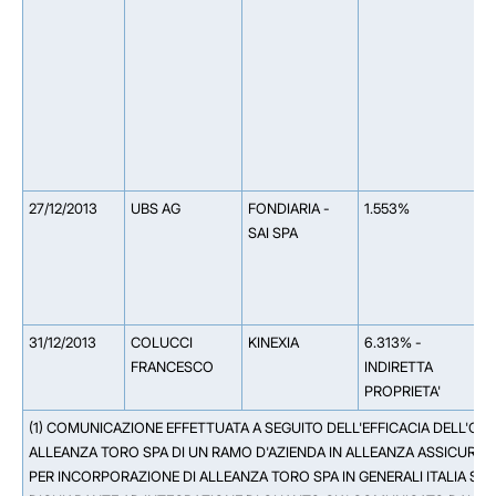
A
0
A
S
I
A
A
0
27/12/2013
UBS AG
FONDIARIA -
1.553%
SAI SPA
31/12/2013
COLUCCI
KINEXIA
6.313% -
*
FRANCESCO
INDIRETTA
I
PROPRIETA'
(1) COMUNICAZIONE EFFETTUATA A SEGUITO DELL'EFFICACIA DELL'OP
ALLEANZA TORO SPA DI UN RAMO D'AZIENDA IN ALLEANZA ASSICURAZ
PER INCORPORAZIONE DI ALLEANZA TORO SPA IN GENERALI ITALIA SP