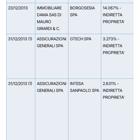
23/12/2013
IMMOBILIARE
BORGOSESIA
14.067% -
*
DAMA SAS DI
SPA
INDIRETTA
D
MAURO
PROPRIETA'
1
GIRARDI & C.
S
31/12/2013 (1)
ASSICURAZIONI
GTECH SPA
3.273% -
*
GENERALI SPA
INDIRETTA
I
PROPRIETA'
A
A
0
G
31/12/2013 (1)
ASSICURAZIONI
INTESA
2.631% -
*
GENERALI SPA
SANPAOLO SPA
INDIRETTA
V
PROPRIETA'
0
S
I
A
A
0
*