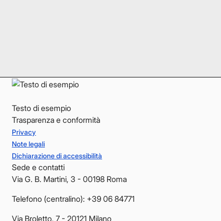
Instagram
Instagram
LinkedIn
LinkedIn
YouTube
YouTube
Testo di esempio
Trasparenza e conformità
Privacy
Note legali
Dichiarazione di accessibilità
Sede e contatti
Via G. B. Martini, 3 - 00198 Roma
Telefono (centralino): +39 06 84771
Via Broletto, 7 - 20121 Milano