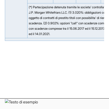
(*) Partecipazione detenuta tramite le societa' controllate
J.P. Morgan Whitefriars LLC. (1) 3.020%: obbligazioni conv
oggetto di contratti di prestito titoli con possibilita' di ri
scadenza. (2) 0.902%: opzioni "call" con scadenze comprese 
con scadenze comprese tra il 15.06.2017 ed il 15.12.2017. 
ed il 14.01.2021.
Facebook
Facebook
Instagram
Instagram
LinkedIn
LinkedIn
YouTube
YouTube