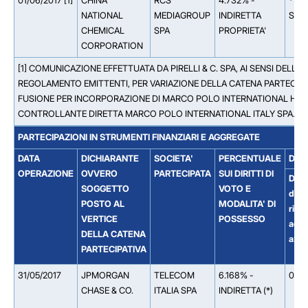
01/06/2017 [1]
CHINA
RCS
4.732% -
** 4
NATIONAL
MEDIAGROUP
INDIRETTA
SPA
CHEMICAL
SPA
PROPRIETA'
CORPORATION
[1] COMUNICAZIONE EFFETTUATA DA PIRELLI & C. SPA, AI SENSI DELL'A
REGOLAMENTO EMITTENTI, PER VARIAZIONE DELLA CATENA PARTECIPAT
FUSIONE PER INCORPORAZIONE DI MARCO POLO INTERNATIONAL HOLD
CONTROLLANTE DIRETTA MARCO POLO INTERNATIONAL ITALY SPA.
PARTECIPAZIONI IN STRUMENTI FINANZIARI E AGGREGATE
DATA
DICHIARANTE
SOCIETA'
PERCENTUALE
DET
OPERAZIONE
OVVERO
PARTECIPATA
SUI DIRITTI DI
Dirit
SOGGETTO
VOTO E
di v
POSTO AL
MODALITA' DI
riferi
VERTICE
POSSESSO
ad
DELLA CATENA
azio
PARTECIPATIVA
31/05/2017
JPMORGAN
TELECOM
6.168% -
0.6
CHASE & CO.
ITALIA SPA
INDIRETTA (*)