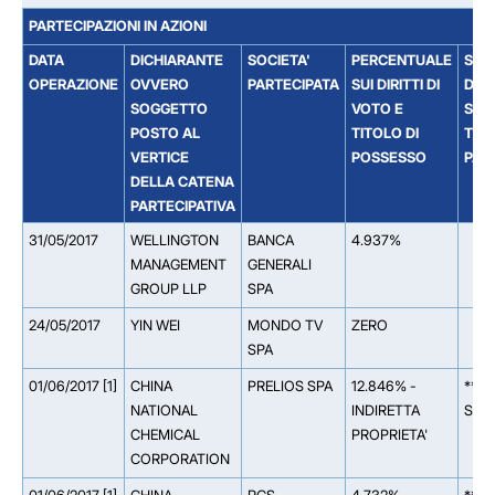
PARTECIPAZIONI IN AZIONI
DATA
DICHIARANTE
SOCIETA'
PERCENTUALE
SOC
OPERAZIONE
OVVERO
PARTECIPATA
SUI DIRITTI DI
DAL
SOGGETTO
VOTO E
SOCI
POSTO AL
TITOLO DI
TIT
VERTICE
POSSESSO
PAR
DELLA CATENA
PARTECIPATIVA
31/05/2017
WELLINGTON
BANCA
4.937%
MANAGEMENT
GENERALI
GROUP LLP
SPA
24/05/2017
YIN WEI
MONDO TV
ZERO
SPA
01/06/2017 [1]
CHINA
PRELIOS SPA
12.846% -
** 1
NATIONAL
INDIRETTA
SPA
CHEMICAL
PROPRIETA'
CORPORATION