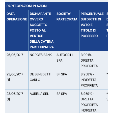
PARTECIPAZIONI IN AZIONI
DATA
DICHIARANTE
SOCIETA'
PERCENTUALE
SOC
OPERAZIONE
OVVERO
PARTECIPATA
SUI DIRITTI DI
DAL
SOGGETTO
VOTO E
SOC
POSTO AL
TITOLO DI
TIT
VERTICE
POSSESSO
PAR
DELLA CATENA
PARTECIPATIVA
26/06/2017
NORGES BANK
AUTOGRILL
3.001% -
SPA
DIRETTA
PROPRIETA'
23/06/2017
DE BENEDETTI
BF SPA
8.958% -
** 
[1]
CARLO
INDIRETTA
PROPRIETA'
23/06/2017
AURELIA SRL
BF SPA
8.959% -
** 
[1]
DIRETTA
SPA
PROPRIETA' -
INDIRETTA