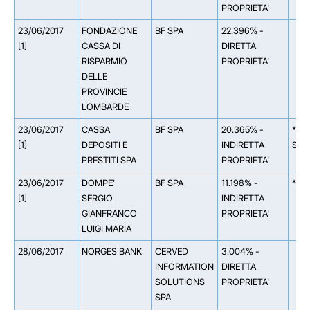
PROPRIETA'
23/06/2017
FONDAZIONE
BF SPA
22.396% -
[1]
CASSA DI
DIRETTA
RISPARMIO
PROPRIETA'
DELLE
PROVINCIE
LOMBARDE
23/06/2017
CASSA
BF SPA
20.365% -
** 
[1]
DEPOSITI E
INDIRETTA
SPA
PRESTITI SPA
PROPRIETA'
23/06/2017
DOMPE'
BF SPA
11.198% -
** 1
[1]
SERGIO
INDIRETTA
GIANFRANCO
PROPRIETA'
LUIGI MARIA
28/06/2017
NORGES BANK
CERVED
3.004% -
INFORMATION
DIRETTA
SOLUTIONS
PROPRIETA'
SPA