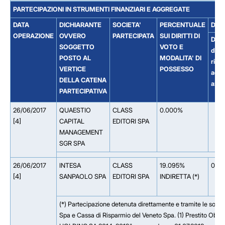
PARTECIPAZIONI IN STRUMENTI FINANZIARI E AGGREGATE
DATA
DICHIARANTE
SOCIETA'
PERCENTUALE
DET
OPERAZIONE
OVVERO
PARTECIPATA
SUI DIRITTI DI
Dirit
SOGGETTO
VOTO E
di v
POSTO AL
MODALITA' DI
riferi
VERTICE
POSSESSO
ad
DELLA CATENA
azio
PARTECIPATIVA
26/06/2017
QUAESTIO
CLASS
0.000%
[4]
CAPITAL
EDITORI SPA
MANAGEMENT
SGR SPA
26/06/2017
INTESA
CLASS
19.095%
0.0
[4]
SANPAOLO SPA
EDITORI SPA
INDIRETTA (*)
(*) Partecipazione detenuta direttamente e tramite le soci
Spa e Cassa di Risparmio del Veneto Spa. (1) Prestito O