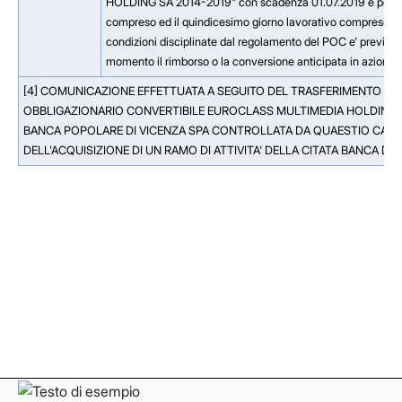
HOLDING SA 2014-2019" con scadenza 01.07.2019 e possibilit
compreso ed il quindicesimo giorno lavorativo compreso, ant
condizioni disciplinate dal regolamento del POC e' previsto per
momento il rimborso o la conversione anticipata in azioni C
[4] COMUNICAZIONE EFFETTUATA A SEGUITO DEL TRASFERIMENTO AD
OBBLIGAZIONARIO CONVERTIBILE EUROCLASS MULTIMEDIA HOLDING 
BANCA POPOLARE DI VICENZA SPA CONTROLLATA DA QUAESTIO CAPI
DELL'ACQUISIZIONE DI UN RAMO DI ATTIVITA' DELLA CITATA BANCA DA
Facebook
Facebook
Instagram
Instagram
LinkedIn
LinkedIn
YouTube
YouTube