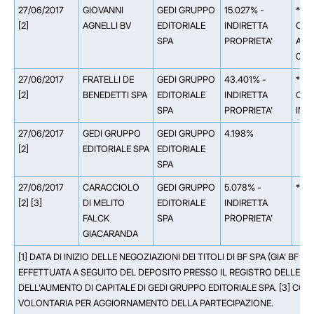
27/06/2017
GIOVANNI
GEDI GRUPPO
15.027% -
** 1
[2]
AGNELLI BV
EDITORIALE
INDIRETTA
CHR
SPA
PROPRIETA'
AUT
0.3
27/06/2017
FRATELLI DE
GEDI GRUPPO
43.401% -
** 4
[2]
BENEDETTI SPA
EDITORIALE
INDIRETTA
COM
SPA
PROPRIETA'
IND
27/06/2017
GEDI GRUPPO
GEDI GRUPPO
4.198%
[2]
EDITORIALE SPA
EDITORIALE
SPA
27/06/2017
CARACCIOLO
GEDI GRUPPO
5.078% -
** 5
[2] [3]
DI MELITO
EDITORIALE
INDIRETTA
FALCK
SPA
PROPRIETA'
GIACARANDA
[1] DATA DI INIZIO DELLE NEGOZIAZIONI DEI TITOLI DI BF SPA (GIA' BF
EFFETTUATA A SEGUITO DEL DEPOSITO PRESSO IL REGISTRO DELLE IM
DELL'AUMENTO DI CAPITALE DI GEDI GRUPPO EDITORIALE SPA. [3] CO
VOLONTARIA PER AGGIORNAMENTO DELLA PARTECIPAZIONE.