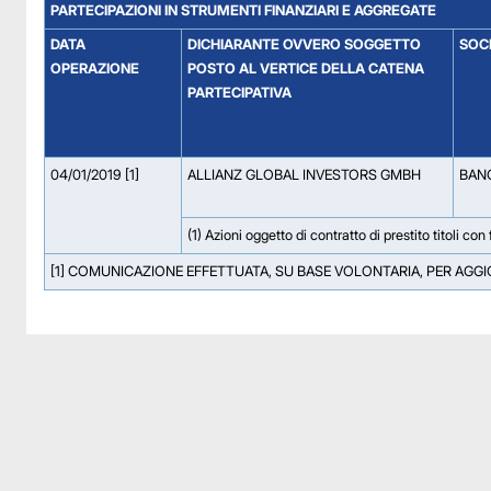
PARTECIPAZIONI IN STRUMENTI FINANZIARI E AGGREGATE
DATA
DICHIARANTE OVVERO SOGGETTO
SOCI
OPERAZIONE
POSTO AL VERTICE DELLA CATENA
PARTECIPATIVA
04/01/2019 [1]
ALLIANZ GLOBAL INVESTORS GMBH
BANC
(1) Azioni oggetto di contratto di prestito titoli c
[1] COMUNICAZIONE EFFETTUATA, SU BASE VOLONTARIA, PER AGG
Facebook
Facebook
Instagram
Instagram
LinkedIn
LinkedIn