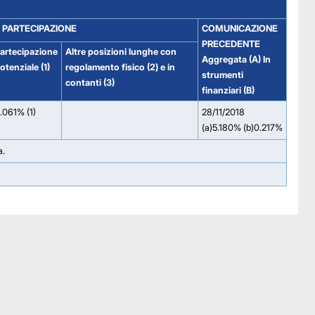
 PARTECIPAZIONE
COMUNICAZIONE
PRECEDENTE
artecipazione
Altre posizioni lunghe con
Aggregata (A) In
otenziale (1)
regolamento fisico (2) e in
strumenti
contanti (3)
finanziari (B)
.061% (1)
28/11/2018
(a)5.180% (b)0.217%
a.