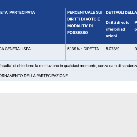
ETA' PARTECIPATA
PERCENTUALE SUI
DETTAGLI DELLA
DIRITTI DI VOTO E
Diritti di voto
P
MODALITA' DI
riferibili ad
p
POSSESSO
azioni
A GENERALI SPA
5.139% - DIRETTA
5.078%
0
on facolta' di chiederne la restituzione in qualsiasi momento, senza data di scadenz
IORNAMENTO DELLA PARTECIPAZIONE.