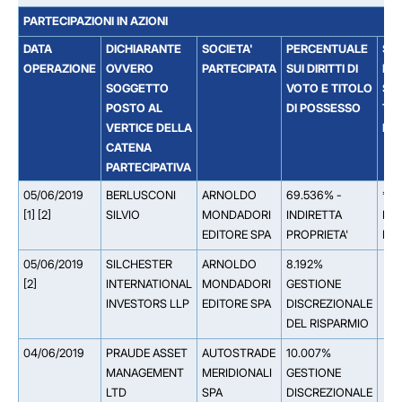
PARTECIPAZIONI IN AZIONI
DATA
DICHIARANTE
SOCIETA'
PERCENTUALE
SO
OPERAZIONE
OVVERO
PARTECIPATA
SUI DIRITTI DI
DAL
SOGGETTO
VOTO E TITOLO
SOC
POSTO AL
DI POSSESSO
TIT
VERTICE DELLA
PA
CATENA
PARTECIPATIVA
05/06/2019
BERLUSCONI
ARNOLDO
69.536% -
** 
[1] [2]
SILVIO
MONDADORI
INDIRETTA
FIN
EDITORE SPA
PROPRIETA'
D'I
05/06/2019
SILCHESTER
ARNOLDO
8.192%
[2]
INTERNATIONAL
MONDADORI
GESTIONE
INVESTORS LLP
EDITORE SPA
DISCREZIONALE
DEL RISPARMIO
04/06/2019
PRAUDE ASSET
AUTOSTRADE
10.007%
MANAGEMENT
MERIDIONALI
GESTIONE
LTD
SPA
DISCREZIONALE