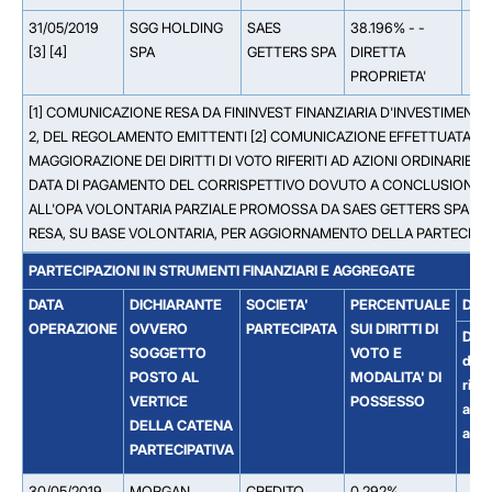
31/05/2019
SGG HOLDING
SAES
38.196% - -
[3] [4]
SPA
GETTERS SPA
DIRETTA
PROPRIETA'
[1] COMUNICAZIONE RESA DA FININVEST FINANZIARIA D'INVESTIMENTO S
2, DEL REGOLAMENTO EMITTENTI [2] COMUNICAZIONE EFFETTUATA A S
MAGGIORAZIONE DEI DIRITTI DI VOTO RIFERITI AD AZIONI ORDINARIE
DATA DI PAGAMENTO DEL CORRISPETTIVO DOVUTO A CONCLUSIONE DE
ALL'OPA VOLONTARIA PARZIALE PROMOSSA DA SAES GETTERS SPA SUL
RESA, SU BASE VOLONTARIA, PER AGGIORNAMENTO DELLA PARTECIPA
PARTECIPAZIONI IN STRUMENTI FINANZIARI E AGGREGATE
DATA
DICHIARANTE
SOCIETA'
PERCENTUALE
DET
OPERAZIONE
OVVERO
PARTECIPATA
SUI DIRITTI DI
Dirit
SOGGETTO
VOTO E
di v
POSTO AL
MODALITA' DI
riferi
VERTICE
POSSESSO
ad
DELLA CATENA
azio
PARTECIPATIVA
30/05/2019
MORGAN
CREDITO
0.292%