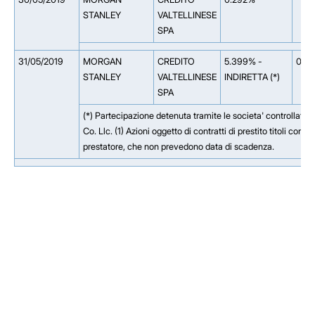
STANLEY
VALTELLINESE
SPA
31/05/2019
MORGAN
CREDITO
5.399% -
0.0
STANLEY
VALTELLINESE
INDIRETTA (*)
SPA
(*) Partecipazione detenuta tramite le societa' controllate
Co. Llc. (1) Azioni oggetto di contratti di prestito titoli con p
prestatore, che non prevedono data di scadenza.
Facebook
Facebook
Instagram
Instagram
LinkedIn
LinkedIn
YouTube
YouTube